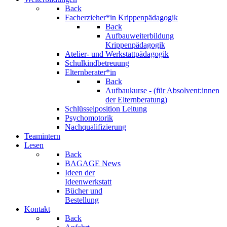
Back
Facherzieher*in Krippenpädagogik
Back
Aufbauweiterbildung
Krippenpädagogik
Atelier- und Werkstattpädagogik
Schulkindbetreuung
Elternberater*in
Back
Aufbaukurse - (für Absolvent:innen
der Elternberatung)
Schlüsselposition Leitung
Psychomotorik
Nachqualifizierung
Teamintern
Lesen
Back
BAGAGE News
Ideen der
Ideenwerkstatt
Bücher und
Bestellung
Kontakt
Back