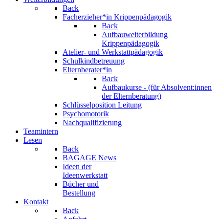
Back
Facherzieher*in Krippenpädagogik
Back
Aufbauweiterbildung
Krippenpädagogik
Atelier- und Werkstattpädagogik
Schulkindbetreuung
Elternberater*in
Back
Aufbaukurse - (für Absolvent:innen
der Elternberatung)
Schlüsselposition Leitung
Psychomotorik
Nachqualifizierung
Teamintern
Lesen
Back
BAGAGE News
Ideen der
Ideenwerkstatt
Bücher und
Bestellung
Kontakt
Back