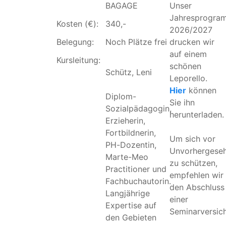
BAGAGE
Unser
Jahresprogra
Kosten (€):
340,-
2026/2027
Belegung:
Noch Plätze frei
drucken wir
auf einem
Kursleitung:
schönen
Schütz, Leni
Leporello.
Hier
können
Diplom-
Sie ihn
Sozialpädagogin,
herunterladen.
Erzieherin,
Fortbildnerin,
Um sich vor
PH-Dozentin,
Unvorhergese
Marte-Meo
zu schützen,
Practitioner und
empfehlen wir
Fachbuchautorin.
den Abschluss
Langjährige
einer
Expertise auf
Seminarversic
den Gebieten