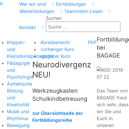
b
Wer wir sind
Fortbildungen
Weiterbildungen
Teamintern
Lesen
Suchen
Kontakt
Fortbildung
Krippen-
Kursübersicht
PDF
bei
und
vorheriger Kurs
BAGAGE
Kleinstkindpädagogik
nächster Kurs
Neurodivergenz
Pädagogik
und
NEU!
Psychologie
Ästhetische
Werkzeugkasten
Bildung
Das Team von
und
BAGAGE freut
Schulkindbetreuung
Kreativität
sich sehr, dass
Musik und
wir Sie und
zur Übersichtseite der
Rhythmus
Euch in
Fortbildungsreihe
Bewegung
unseren