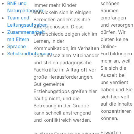
BNE und
schönen
Immer mehr Kinder
Naturpädagogik
Räumen
entwickeln sich in einigen
Team und
empfangen
Bereichen anders als ihre
Leitungsaufgaben
und versorgen
Altersgenossen. Diese
Zusammenarbeit
dürfen. Wir
Unterschiede zeigen sich im
mit Eltern
bieten keine
Lernen, in der
Sprache
Online-
Kommunikation, im Verhalten
Schulkindbetreuung
Fortbildungen
oder im sozialen Miteinander
mehr an, weil
und stellen pädagogische
Sie sich die
Fachkräfte im Alltag oft vor
Auszeit bei
große Herausforderungen.
uns verdient
Gut gemeinte
haben und Sie
Erziehungstipps greifen hier
sich hier voll
häufig nicht, und die
auf die Inhalte
Betreuung in der Gruppe
konzentrieren
kann schnell anstrengend
können.
und konfliktreich werden.
Erwarten